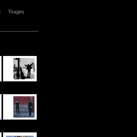
s
Tirages